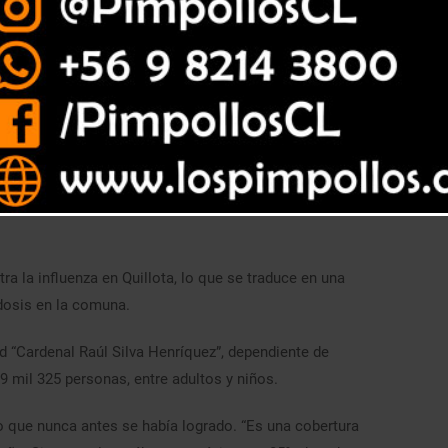
Ministerio, se ha inmunizado a un alto número de adultos
a la influenza en Quillota, lo que se traduce en una
 dosis en la comuna.
d “Cardenal Raúl Silva Henríquez”, dependiente de
39 mil 325 personas, entre adultos y niños.
go que nunca antes se había logrado. “Es una cobertura