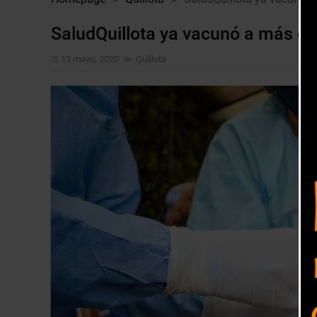
SaludQuillota ya vacunó a más de 
13 mayo, 2020
Quillota