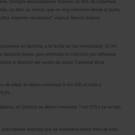
mpaña. Siempre alcanzábamos máximo un 85% de cobertura.
ás, un dato no menor, que es muy relevante desde el punto
adultos mayores vacunados”, explicó Ramón Suárez.
vacunarse en Quillota, a la fecha se han inmunizado 12 mil
es bastante bueno para enfrentar la infección por influenza
ifestó el director del centro de salud “Cardenal Silva
s de edad, se deben inmunizar 6 mil 500 en total y
70,5%.
básico, en Quillota se deben inmunizar 7 mil 575 y ya se han
 autoridades estiman que se extenderá hasta fines de este