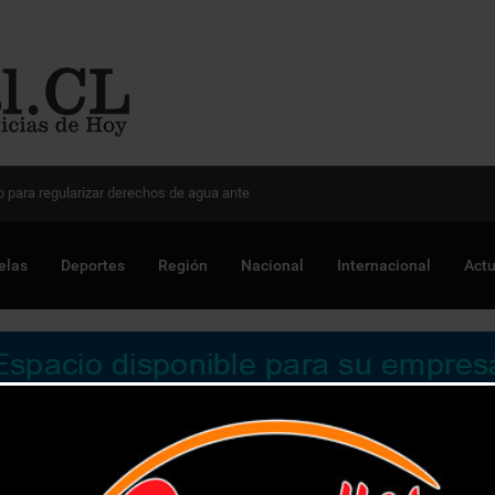
 Chile para optimizar proyectos
elas
Deportes
Región
Nacional
Internacional
Actu
 más de 37 mil personas contra la influenza