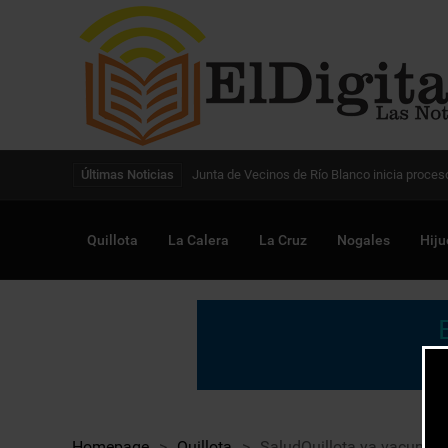
Digitalización de la gestión pública avanza en
Últimas Noticias
Quillota
La Calera
La Cruz
Nogales
Hiju
Homepage
>
Quillota
>
SaludQuillota ya vacunó a