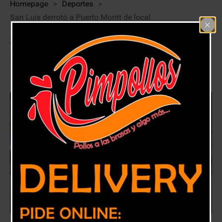
Homepage
>
Deportes
>
San Luis derrotó a Puerto Montt de local
San Luis derrotó a Puerto Montt de
local
30 septiembre, 2020
Deportes