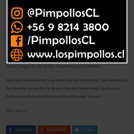
Luego de 4 fechas sin ganar, los canarios volvieron a los abrazos en
Quillota.
La necesidad de ganar se hacía clave, los canarios sumaron solo tres
puntos de 12 posibles. La motivación debía ser la clave para sacar
adelante el partido.
Los canarios comenzaron ganando a los 16′ con un gol de Nicolás
Zedán, luego a los 40′ Andrés Imperiale puso el definitivo.
San Luis cerró el partido y se quedó con los tres puntos. Con este triunfo
los canarios se quedó a la 9a posición del campeonato. La próxima
fecha los quillotanos deberán visitar a Deportes Temuco.
Foto: anfp.cl
Facebook
GooglePlus
Twitter