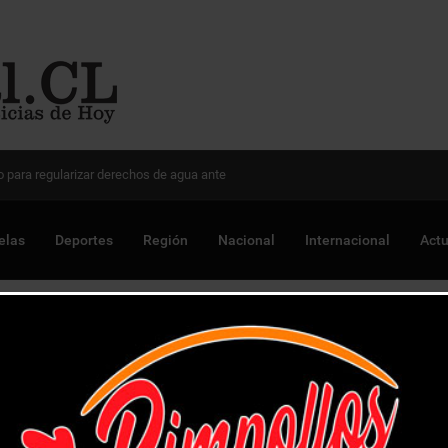
 Chile para optimizar proyectos
elas
Deportes
Región
Nacional
Internacional
Actu
olo y sale del fondo