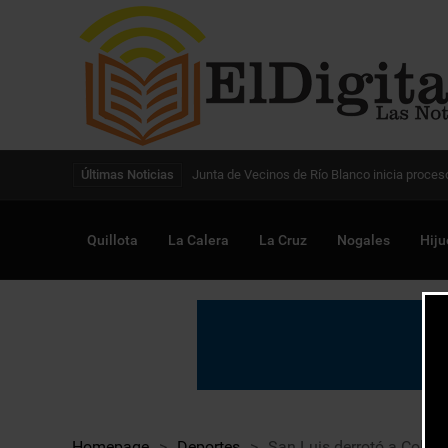
Digitalización de la gestión pública avanza en
Últimas Noticias
Quillota
La Calera
La Cruz
Nogales
Hiju
Homepage
>
Deportes
>
San Luis derrotó a Colo C