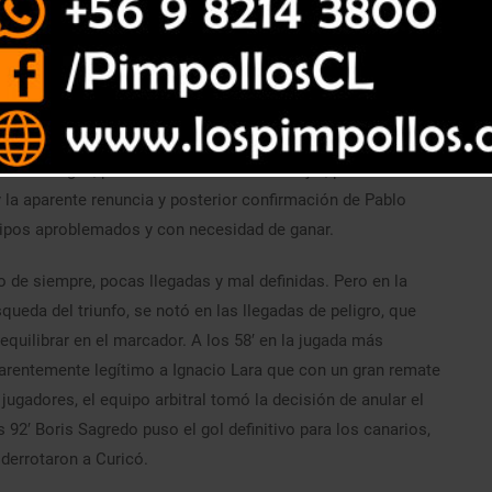
ido que se definió en los descuentos.
en Rancagua, pero Colo Colo no venía mejor, por la derrota
y la aparente renuncia y posterior confirmación de Pablo
ipos aproblemados y con necesidad de ganar.
de siempre, pocas llegadas y mal definidas. Pero en la
eda del triunfo, se notó en las llegadas de peligro, que
uilibrar en el marcador. A los 58′ en la jugada más
parentemente legítimo a Ignacio Lara que con un gran remate
jugadores, el equipo arbitral tomó la decisión de anular el
 92′ Boris Sagredo puso el gol definitivo para los canarios,
 derrotaron a Curicó.