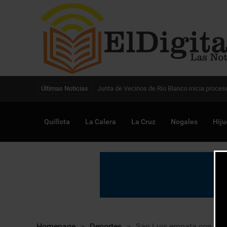
Digitalización de la gestión pública avanza en
Últimas Noticias
Quillota
La Calera
La Cruz
Nogales
Hiju
Homepage
>
Deportes
>
San Luis empata con la “