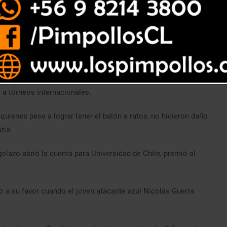
na ni gloria, terminó siendo un final lleno de emoción en el
 2 a 0 con Universidad de Chile en el duelo de vuelta de los
inutos finales el cuadro canario reaccionó y terminó
esto por 1-0, lo que obligaba a San Luis a ganar para soñar
 a torneos internacionales.
 quienes pese a lograr tener el balón a ratos, no hicieron daño
ria.
olazo abrió la cuenta para Universidad de Chile, premió al
ido a su favor cuando el joven atacante azul Nicolás Guerra