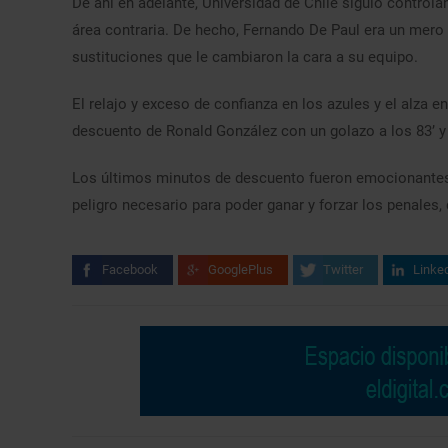
De ahí en adelante, Universidad de Chile siguió controla
área contraria. De hecho, Fernando De Paul era un mero
sustituciones que le cambiaron la cara a su equipo.
El relajo y exceso de confianza en los azules y el alza e
descuento de Ronald González con un golazo a los 83’ y
Los últimos minutos de descuento fueron emocionantes
peligro necesario para poder ganar y forzar los penales
Facebook
GooglePlus
Twitter
Linke