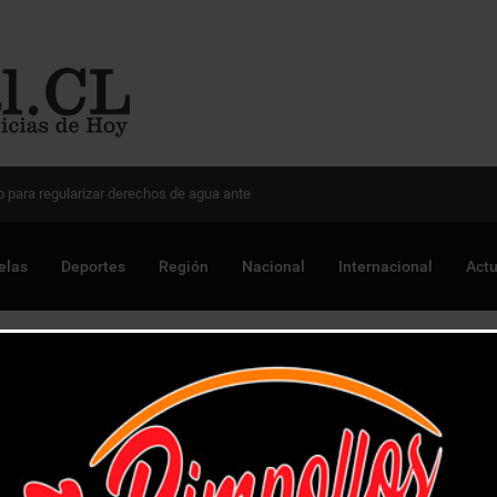
 Chile para optimizar proyectos
elas
Deportes
Región
Nacional
Internacional
Actu
U” y queda eliminado de Copa Chile