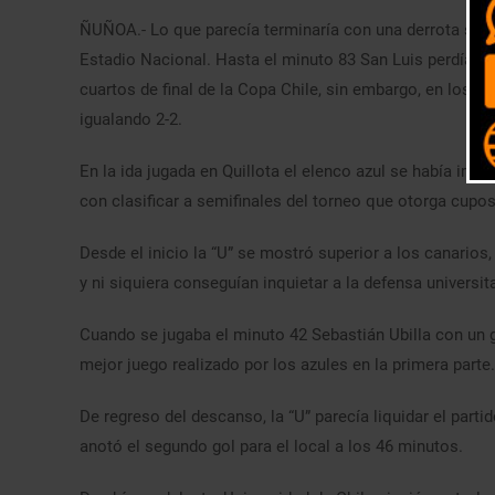
ÑUÑOA.- Lo que parecía terminaría con una derrota sin pe
Estadio Nacional. Hasta el minuto 83 San Luis perdía por
cuartos de final de la Copa Chile, sin embargo, en los m
igualando 2-2.
En la ida jugada en Quillota el elenco azul se había impu
con clasificar a semifinales del torneo que otorga cupos
Desde el inicio la “U” se mostró superior a los canarios,
y ni siquiera conseguían inquietar a la defensa universita
Cuando se jugaba el minuto 42 Sebastián Ubilla con un g
mejor juego realizado por los azules en la primera parte.
De regreso del descanso, la “U” parecía liquidar el part
anotó el segundo gol para el local a los 46 minutos.