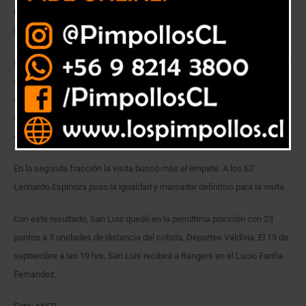
En un disputado partido, los canarios no lograron hacerse fuertes de
local y dejaron ir dos puntos claves en su lucha por no descender.
El juego comenzo de la mejor forma para los canarios, quienes al minuto
de juego de pusieron en ventaja por Carlos Rotondi. Los hinchas
canarios esperaban que fuera un partidio tranquilo y que los locales
aprovecharan la temprana ventaja. Así sucedió al menos en la primera
etapa.
En la segunda fracción la visita buscó más el empate. A los 62′
Leonardo Espinoza puso la igualdad y marcador definitivo para la visita.
Con este resultado, San Luis quedó en la penúltima posición con 23
puntos a 5 unidades de distancia del colista, Deportes Valdivia. El 15 de
septiembre a las 19 hrs, San Luis recibirá a Rangers en el Lucio Fariña
Fernandez.