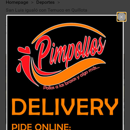
Homepage
>
Deportes
>
San Luis igualó con Temuco en Quillota
San Luis igualó con Temuco en
Quillota
7 septiembre, 2019
Deportes