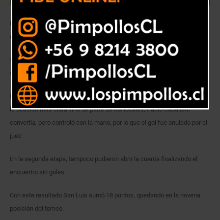
Los Canarios igualaron sin goles ante Cobreloa de visita en un
dispotado partido.
San Luis necesita volver a abrazarse y ante Cobreloa era una excelente
opción.
En la primera etapa, amos equipos disputaron de gran manera el juego,
la ocasión más clara vino de parte de los locales, Pablo Caballero
convertía, pero controló con la mano, por lo que el gol fue anulado por el
juez.
En la segunda etapa, tampoco pudieron abrir la cuenta finalizando el
encuentro sin goles
Con este resultado San Luis sumó 18 puntos, quedando en la novena
posición del torneo.