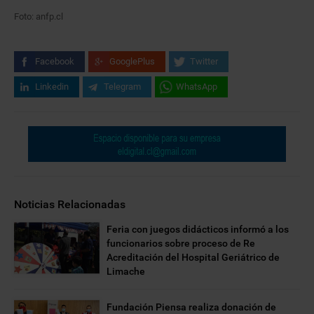
Foto: anfp.cl
Facebook
GooglePlus
Twitter
Linkedin
Telegram
WhatsApp
Noticias Relacionadas
Feria con juegos didácticos informó a los
funcionarios sobre proceso de Re
Acreditación del Hospital Geriátrico de
Limache
Fundación Piensa realiza donación de