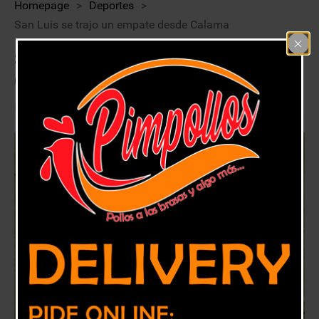
Homepage
>
Deportes
>
San Luis se trajo un empate desde Calama
San Luis se trajo un empate desde
Calama
12 octubre, 2020
Deportes