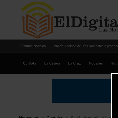
Digitalización de la gestión pública avanza en
Últimas Noticias
Quillota
La Calera
La Cruz
Nogales
Hiju
Homepage
>
Deportes
>
San Luis sumó su tercer