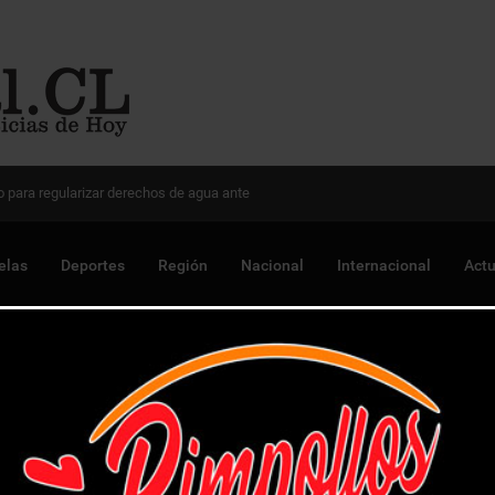
 Chile para optimizar proyectos
elas
Deportes
Región
Nacional
Internacional
Actu
 empate consecutivo