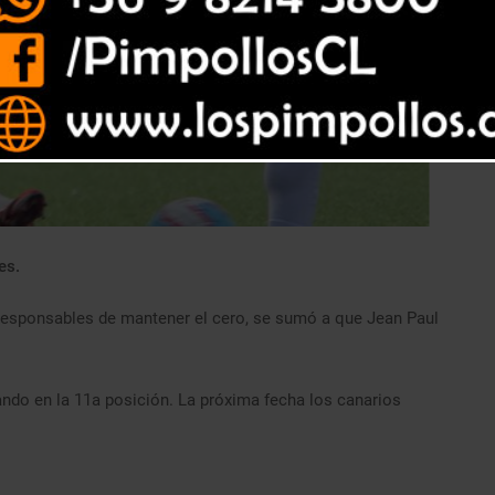
es.
 responsables de mantener el cero, se sumó a que Jean Paul
ndo en la 11a posición. La próxima fecha los canarios