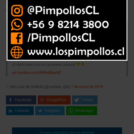
El nuevo jugador canario ex Rosario Central y Antofagasta llega a
reforzar a los canarios.
¡BIENVENIDO, JUAN MANUEL GARCÍA! El portero argentino, ex
Rosario Central y Deportes Antofagasta, entre otros, ya arribó a
Quillota y esta mañana se sumó a los entrenamientos del elenco
canario dirigido por Nicolás Frutos.
¡A darlo todo con la camiseta canaria!
pic.twitter.com/dH9z4BqaNZ
— San Luis de Quillota (@sanluis_qta)
7 de enero de 2019
Facebook
GooglePlus
Twitter
Linkedin
Telegram
WhatsApp