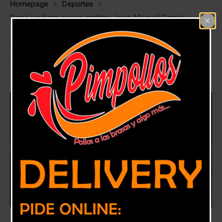
Homepage
>
Deportes
>
San Luis tiene nuevo portero: Juan Manuel García
San Luis tiene nuevo portero: Juan
Manuel García
7 enero, 2019
Deportes