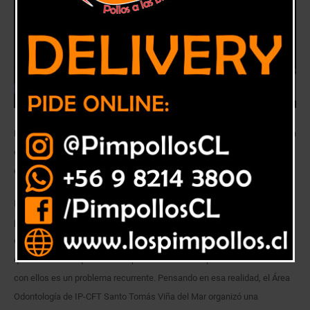
La capacitación de carácter teórico-práctica está orientada a facilitar la
comunicación con pacientes sordos que soliciten atención en recintos
de Salud Odontológica.
Las personas sordas se encuentran frecuentemente con dificultades
para comunicarse con quienes son oyentes, las que se ven acentuadas
cuando requieren atención en un centro asistencial. No poder explicar lo
que necesitan o que su contraparte médica no sepa cómo relacionarse
con ellos es un problema recurrente. Pensando en esa realidad, el Área
Odontología de IP-CFT Santo Tomás Viña del Mar organizó una