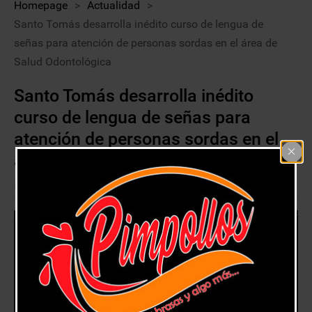
Homepage
>
Actualidad
>
Santo Tomás desarrolla inédito curso de lengua de
señas para atención de personas sordas en el área de
Salud Odontológica
Santo Tomás desarrolla inédito
curso de lengua de señas para
atención de personas sordas en el
área de Salud Odontológica
9 julio, 2020
Actualidad