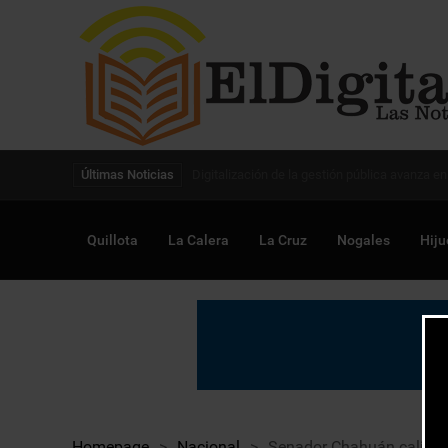
Digitalización de la gestión pública avanza en
Últimas Noticias
Quillota
La Calera
La Cruz
Nogales
Hiju
Homepage
>
Nacional
>
Senador Chahuán califica