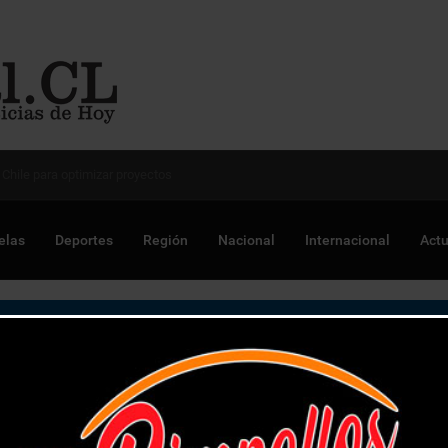
 Chile para optimizar proyectos
elas
Deportes
Región
Nacional
Internacional
Actu
 de incoherentes a quienes buscan retrasar elección de goberna