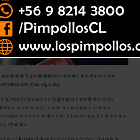
sondeando la posibilidad de cambiar la fecha sólo por
entralización y las regiones.
los nuevos Gobernadores Regionales (Intendentes en la
s últimas semanas tanto desde la oposición e incluso el
 postergarla al menos un año más, situación que fue duramente
cisco Chahuán.
sobre todo para el desarrollo de las regiones.
«Lo que no