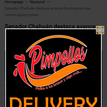
Homepage
>
Nacional
>
Senador Chahuán destaca avance de proyecto que
norma aguas grises
Senador Chahuán destaca avance
de proyecto que norma aguas grises
17 enero, 2018
Nacional