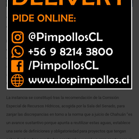
Valoró que aprobación en una comisión mixta haya dejado iniciativa en
condiciones de ser votada por la sala de la Cámara Alta.
El senador Francisco Chahuán destacó que la comisión mixta aprobara
el proyecto de ley que norma el servicio de recolección y disposición de
aguas grises y fueran zanjadas así las diferencias surgidas entre
ambas cámaras en torno a la iniciativa, que en términos generales
aborda materias relacionadas con las plantas de tratamiento, sus
requerimientos y costos de instalación.
La instancia se constituyó tras la recomendación de la Comisión
Especial de Recursos Hídricos, acogida por la Sala del Senado, para
zanjar las discrepancias en torno a la norma que a juicio de Chahuán “es
un avance sustantivo porque apunta a reutilizar estas aguas, establece
una serie de definiciones y obligatoriedad para proyectos que tengan