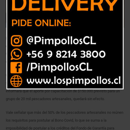
Parlamentario RN llamó al Gobierno a que cumpla con anuncio original
que establecía la entrega de $150 mil pesos a cerca de 20 mil
trabajadores a lo largo del país, pues no estarían incluidos en ninguno
de los beneficios para enfrentar a pandemia.
Un panorama bastante sombrío afecta a los pescadores artesanales de
todo el país, luego que el subsecretario de Pesca, Román Zelaya,
informara que el aporte por capacitación de $150.000 previsto para un
grupo de 20 mil pescadores artesanales, quedará sin efecto.
Vale señalar que más del 50% de los pescadores artesanales no reúnen
los requisitos para postular al Bono Covid, lo que se suma a la
imposibilidad de postular a los créditos del Fondo de Garantía para