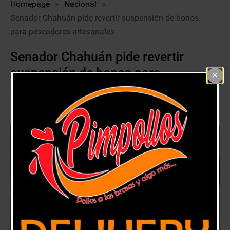
Homepage
>
Nacional
>
Senador Chahuán pide revertir suspensión de bonos
para pescadores artesanales
Senador Chahuán pide revertir
suspensión de bonos para
pescadores artesanales
30 mayo, 2020
Nacional