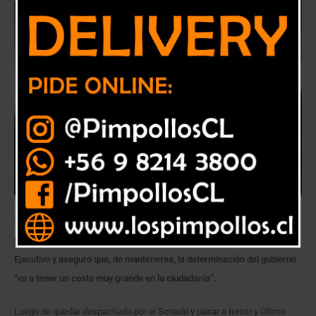
Tras la aprobación en el Senado, del tercer retiro de ahorros
previsionales, el parlamentario por el PPD, lamentó la decisión del
Ejecutivo y aseguró que, de mantenerse, la determinación del gobierno
“va a tener un costo muy grande en la ciudadanía”.
Luego de quedar despachado por el Senado y pasar a tercer y último