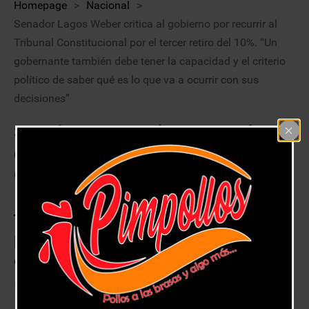
Homepage
>
Nacional
>
Senador Lagos Weber critica al gobierno por recurrir al
Tribunal Constitucional por el tercer retiro del 10%. “Un
gobernante también debe tener la capacidad y el criterio
político de saber qué es lo que va a ocurrir con sus
decisiones”
Senador Lagos Weber critica al
gobierno por recurrir al Tribunal
Constitucional por el tercer retiro del
10%. “Un gobernante también debe
tener la capacidad y el criterio
político de saber qué es lo que va a
ocurrir con sus decisiones”
22 abril, 2021
Nacional