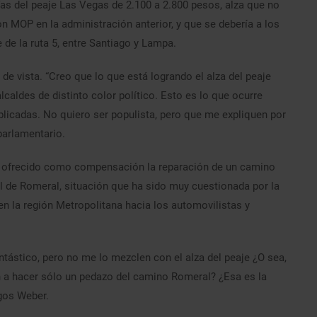
fas del peaje Las Vegas de 2.100 a 2.800 pesos, alza que no
 MOP en la administración anterior, y que se debería a los
 de la ruta 5, entre Santiago y Lampa.
 de vista. “Creo que lo que está logrando el alza del peaje
caldes de distinto color político. Esto es lo que ocurre
plicadas. No quiero ser populista, pero que me expliquen por
parlamentario.
bría ofrecido como compensación la reparación de un camino
al de Romeral, situación que ha sido muy cuestionada por la
n la región Metropolitana hacia los automovilistas y
tástico, pero no me lo mezclen con el alza del peaje ¿O sea,
an a hacer sólo un pedazo del camino Romeral? ¿Esa es la
agos Weber.