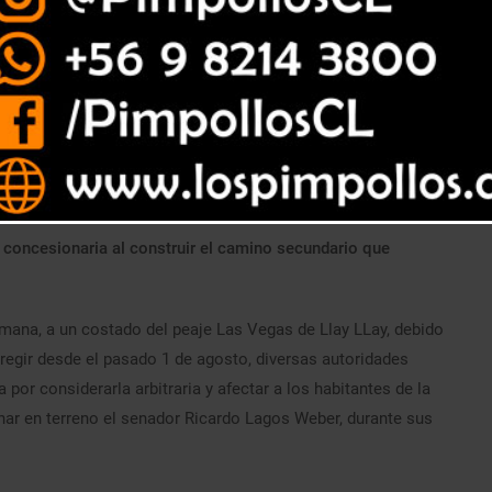
sociales, autoridades y parlamentarios durante el fin de
llamado al ministerio de Obras Públicas a aclarar motivos del
a concesionaria al construir el camino secundario que
emana, a un costado del peaje Las Vegas de Llay LLay, debido
 regir desde el pasado 1 de agosto, diversas autoridades
 por considerarla arbitraria y afectar a los habitantes de la
r en terreno el senador Ricardo Lagos Weber, durante sus