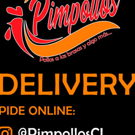
l peaje Las Vegas de Llay Llay: “Acá lo que están haciendo es
ra alza en valor del peaje Las
están haciendo es compensar algo que