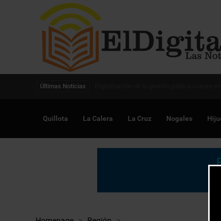
Digitalización de la gestión pública avanza en
Últimas Noticias
Quillota
La Calera
La Cruz
Nogales
Hiju
Homepage
>
Región
>