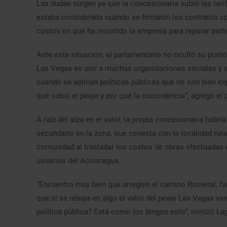
Las dudas surgen ya que la concesionaria subió las tari
estaba considerada cuando se firmaron los contratos con
costos en que ha incurrido la empresa para reparar parte
Ante esta situación, el parlamentario no ocultó su punto
Las Vegas es unir a muchas organizaciones sociales y al
cuando se aplican políticas públicas que no son bien ex
qué subió el peaje y por qué la coincidencia”, agregó el 
A raíz del alza en el valor, la propia concesionaria ha
secundario en la zona, que conecta con la localidad rur
comunidad al trasladar los costos de obras efectuadas e
usuarios del Aconcagua.
“Encuentro muy bien que arreglen el camino Romeral, fan
que si se rebaja en algo el valor del peaje Las Vegas v
política pública? Está como los bingos esto”, ironizó L