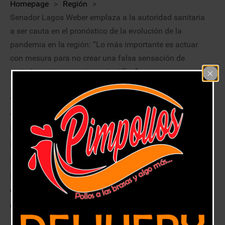
Homepage
>
Región
>
Senador Lagos Weber emplaza a la autoridad sanitaria
a ser cauta en el pronóstico de la evolución de la
pandemia en la región: “Lo más importante es actuar
con mesura para no crear una falsa sensación de
mejoría y entregar certeza científica”
Senador Lagos Weber emplaza a la
autoridad sanitaria a ser cauta en el
pronóstico de la evolución de la
pandemia en la región: “Lo más
importante es actuar con mesura
para no crear una falsa sensación
de mejoría y entregar certeza
científica”
3 julio, 2020
Región