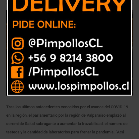
Tras los últimos antecedentes conocidos por el avance del COVID-19
en la región, el parlamentario por la región de Valparaíso emplazó al
seremi de Salud subrogante a aumentar la trazabilidad, el número de
testeos y la cantidad de laboratorios para frenar la pandemia. “Acá