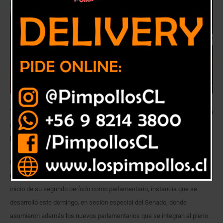
Tras asumir un nuevo período como parlamentario, el legislador asumió
su nuevo papel como oposición: “Espero poder jugar un rol de
lineamiento y unión de la centro izquierda”.
Luego de jurar por los próximos ocho años, el ahora senador por toda la
región de Valparaíso, Ricardo Lagos Weber, valoró lo que fue el hito del
inicio de su segundo período como parlamentario, instancia que se
desarrolló este domingo, en sesión especial del Senado, donde
asumieron además los nuevos parlamentarios que se integran al pleno.