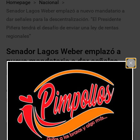
Homepage
>
Nacional
>
Senador Lagos Weber emplazó a nuevo mandatario a
dar señales para la descentralización. “El Presidente
Piñera tendrá el desafío de enviar una ley de rentas
regionales”
Senador Lagos Weber emplazó a
nuevo mandatario a dar señales
para la descentralización. “El
Presidente Piñera tendrá el desafío
de enviar una ley de rentas
regionales”
12 marzo, 2018
Nacional