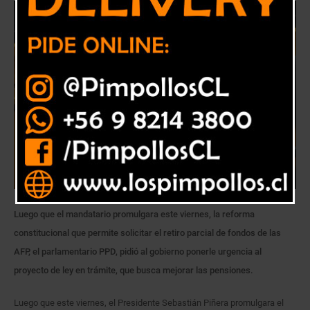
Luego que el mandatario promulgara este viernes, la reforma
constitucional que permite solicitar el retiro parcial de fondos de las
AFP, el parlamentario PPD, pidió al gobierno ponerle urgencia al
proyecto de ley en trámite, que busca mejorar las pensiones.
Luego que este viernes, el Presidente Sebastián Piñera promulgara el