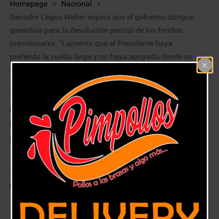
Homepage
>
Nacional
>
Senador Lagos Weber espera que el gobierno otorgue
garantías para la devolución parcial de los fondos
previsionales. “Lamento que el Presidente haya
preferido la vuelta larga y no haya apoyado desde un
comienzo el retiro del 10%”
Senador Lagos Weber espera que el
gobierno otorgue garantías para la
devolución parcial de los fondos
previsionales. “Lamento que el
Presidente haya preferido la vuelta
larga y no haya apoyado desde un
comienzo el retiro del 10%”
25 julio, 2020
Nacional