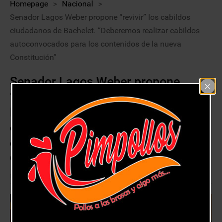
Homepage
>
Nacional
>
Senador Lagos Weber propone “revivir” los cabildos
ciudadanos de Bachelet. “Deberemos realizar cabildos
autoconvocados para los contenidos de la nueva
Constitución”
Senador Lagos Weber propone
“revivir” los cabildos ciudadanos de
Bachelet. “Deberemos realizar
cabildos autoconvocados para los
contenidos de la nueva
Constitución”
26 octubre, 2020
Nacional