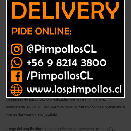
Tras el contundente triunfo de este fin de semana, de las opciones
“Apruebo” y “Convención Constitucional” en el plebiscito constituyente,
el parlamentario PPD planteó la necesidad de prepararse para iniciar el
proceso de construcción de una nueva carta magna, reeditando las
instancias de participación realizadas por la gestión de la ex
mandataria, en 2016. “Nos permite mirar el futuro con más optimismo y
con un derrotero claro”, señaló.
Luego del amplio triunfo conseguido por las opciones “Apruebo” y