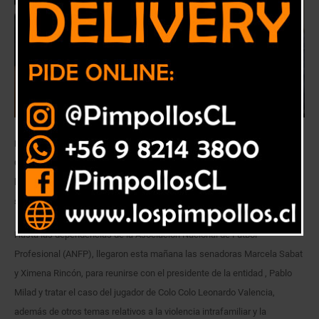
Las parlamentarias también abordaron la situación del jugador de Colo
Colo que tiene dos condenas por violencia intrafamiliar y manifestaron
la importancia de que dicho club se manifieste y no siga guardando
silencio.
Hasta las dependencias de la Asociación Nacional de Fútbol
Profesional (ANFP), llegaron esta mañana las senadoras Marcela Sabat
y Ximena Rincón, para reunirse con el presidente de la entidad , Pablo
Milad y tratar el caso del jugador de Colo Colo Leonardo Valencia,
además de otros temas relativos a la violencia intrafamiliar y la