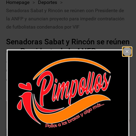
Homepage
>
Deportes
>
Senadoras Sabat y Rincón se reúnen con Presidente de
la ANFP y anuncian proyecto para impedir contratación
de futbolistas condenados por VIF
Senadoras Sabat y Rincón se reúnen
con Presidente de la ANFP y
anuncian proyecto para impedir
contratación de futbolistas
condenados por VIF
8 septiembre, 2020
Deportes