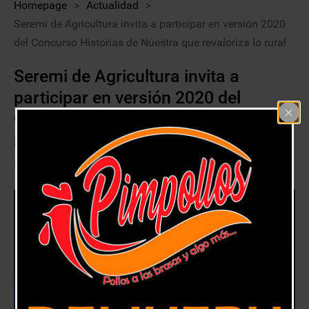
Homepage
>
Actualidad
>
Seremi de Agricultura invita a participar en versión 2020
del Concurso Historias de Nuestra que revaloriza lo rural
Seremi de Agricultura invita a
participar en versión 2020 del
Concurso Historias de Nuestra que
revaloriza lo rural
12 junio, 2020
Actualidad