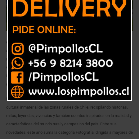
Como una oportunidad para participar en familia y compartir
experiencias y tradiciones propias del campo y el mundo rural de
nuestro país, el Ministerio de Agricultura lanzó una nueva versión del
Concurso Historias de Nuestra Tierra, organizado hace 28 años por la
Fundación de Comunicaciones, Capacitación y Cultura del Agro
(FUCOA).
Este tradicional certamen busca relevar y poner en valor el patrimonio
cultural inmaterial de las zonas rurales de Chile, recopilando historias,
mitos, leyendas, vivencias y también cuentos inspirados en la realidad y
características del mundo rural y campesino del país. Entre sus
novedades, este año suma la categoría Fotografía, dirigida a mayores de