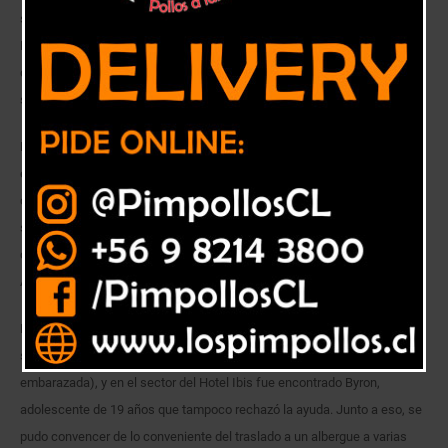
se cuentan el albergue dispuesto por el Plan Invierno del programa
Noche Digna, ubicado en la calle 18 del Cerro Monjas, la hospedería que
dirige el Hogar de Cristo en calle Retamo y el Ejército de Salvación en el
sector del barrio Puerto.
En el sector del Mercado Cardonal, en pleno barrio Almendral, y cuando
el temporal de lluvia, truenos y relámpagos azotaba con más fuerza a la
ciudad, pudo ser asistido Don Ricardo, quien estaba tratando de resistir
sin éxito al intemperie los embates de la naturaleza. Poco después, la
comitiva se encontró con Don Raúl, en el sector de la estación Barón.
Ambos accedieron sin dudarlo a trasladarse a los albergues.
Después fue el turno de una pareja de jóvenes que deambulaba por el
sector de la Plaza Echaurren (la joven mujer llamada Gabriela está
embarazada), y en el sector del Hotel Ibis fue encontrado Byron,
adolescente de 19 años que tampoco rechazó la ayuda. Junto a eso, se
pudo convencer de lo conveniente del traslado a un albergue a varias