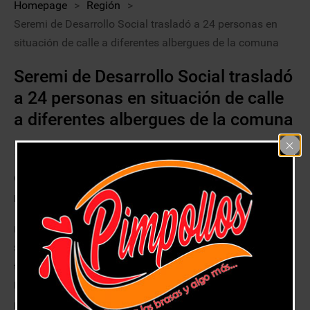
Homepage
>
Región
>
Seremi de Desarrollo Social trasladó a 24 personas en
situación de calle a diferentes albergues de la comuna
Seremi de Desarrollo Social trasladó
a 24 personas en situación de calle
a diferentes albergues de la comuna
13 junio, 2018
Región
Operativo se replicó esta noche ante la ola de frío que estaba
pronosticada para la Región después de las precipitaciones.
Entre las 12 y las 6 la madrugada de este lunes el Seremi de Desarrollo
Social, Ricardo Figueroa, encabezó un equipo de trabajo que logró
trasladar a un total de 24 personas que se encontraban pernoctando en
la vía pública, las que fueron derivadas a diferentes dispositivos
preparados para cobijar a personas en situación de calle, entre las que