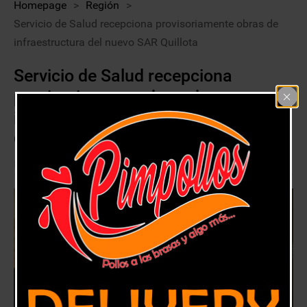
Homepage
>
Región
>
Servicio de Salud recepciona provisoriamente obras de
infraestructura del nuevo SAR Quillota
Servicio de Salud recepciona
provisoriamente obras de
infraestructura del nuevo SAR
Quillota
6 abril, 2021
Región