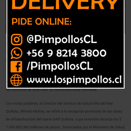
Las modernas instalaciones del Servicio de Atención Primaria de
Urgencias de Quillota, fueron financiadas por el Ministerio de Salud y
beneficiarán a más de 100 mil habitantes.
“Sabemos lo que estamos viviendo en el ámbito de la pandemia, por
tanto, la importancia de poner a disposición de la comunidad y ofertar
los servicios de este SAR, es tremendamente relevante”.
Con estas palabras, el Director del Servicio de Salud Viña del Mar
Quillota, Alfredo Molina, se refirió a la recepción provisoria de las obras
de infraestructura del nuevo SAR Quillota, cuya inversión alcanza los $
1.045.683.383 millones de pesos, financiados por el Ministerio de Salud,