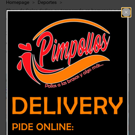
Homepage
>
Deportes
>
Show de Goles dedica su temporada en homenaje a al
ex contertulio Germán Astudillo
Show de Goles dedica su temporada
en homenaje a al ex contertulio
Germán Astudillo
30 marzo, 2021
Deportes