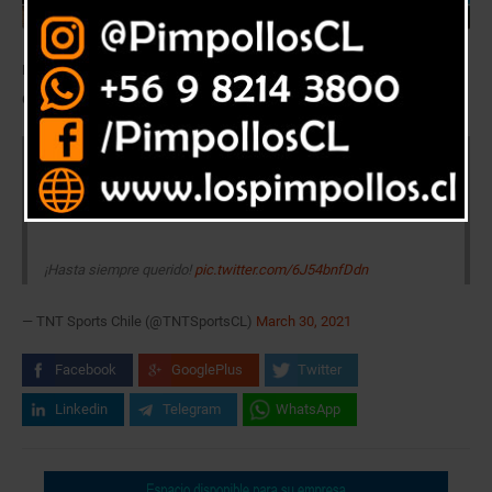
El programa de los hinchas, en su apertura dedicó la temporada a
Germán, como su reemplazo se sumó el hincha Tomás Cancino.
Comenzó una nueva temporada de
#ShowDeGoles
y se la
dedicamos a Germán Astudillo, quien defendió los colores de
@ulcsadpoficial
en el programa
¡Hasta siempre querido!
pic.twitter.com/6J54bnfDdn
— TNT Sports Chile (@TNTSportsCL)
March 30, 2021
Facebook
GooglePlus
Twitter
Linkedin
Telegram
WhatsApp