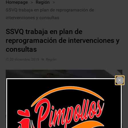
Homepage
>
Región
>
SSVQ trabaja en plan de reprogramación de
intervenciones y consultas
SSVQ trabaja en plan de
reprogramación de intervenciones y
consultas
20 diciembre, 2019
Región