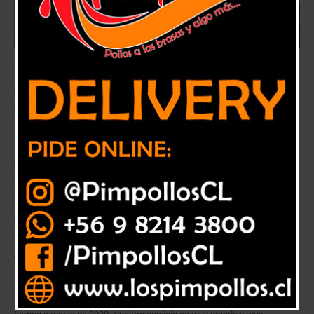
Extensión horaria, priorización biomédica y gestión en red destacan
entre las acciones de los hospitales del Servicio de Salud Viña del Mar
Quillota.
La red del Servicio de Salud Viña del Mar Quillota se encuentra
gestionando una serie de estrategias orientadas a garantizar la oportuna
atención de los usuarios, cuyas atenciones e intervenciones fueron
reprogramadas debido a la contingencia nacional. El Dr. Francisco
Armijo, Subdirector Médico del SSVQ, informó que, “el Ministerio nos ha
invitado a una iniciativa bastante ambiciosa, que nosotros hemos
tomado con entusiasmo. Y que no es sólo recuperar las cirugías que
fueron suspendidas producto del movimiento social, sino también
resolver aquellas que quedaron pendientes. Y esto en un horizonte de