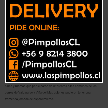
200 niños disfrutaron del desafío “Agua es Vida” con actividades
deportivas al aire libre en playa Caleta Portales de Valparaíso con
acciones de ahorro de agua.
La Agrupación Twitteros Solidarios, que es reconocida por realizar
eventos solidarios, fue una de las 441 organizaciones que se adjudicó el
proyecto “Agua es Vida”, todo en el marco del concurso público del 6%
del FNDR del Gobierno Regional de Valparaíso. Este financiamiento del
GORE Valparaíso, permitió realizar un anhelado proyecto para educar a
las personas como ahorrar agua en el hogar. Se invitaron a 200 niños,
niñas y mamás que participaron de diferentes ollas comunes de los
cerros de Valparaíso y Viña del Mar, quienes pudieron tener una
tremenda jornada de esparcimiento.