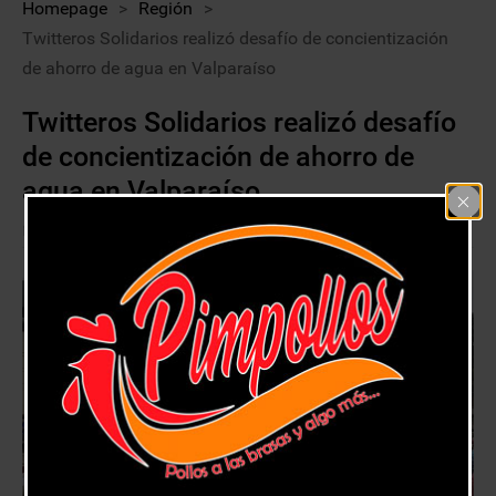
Homepage
>
Región
>
Twitteros Solidarios realizó desafío de concientización
de ahorro de agua en Valparaíso
Twitteros Solidarios realizó desafío
de concientización de ahorro de
agua en Valparaíso
7 febrero, 2022
Región