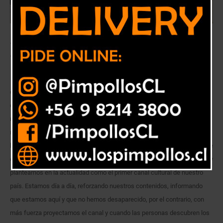
Desde el 12 abril de 2018 se plantea como una alternativa de televisión
cultural, educativa, turística y descentralizadora.
Han pasado dos años en donde se creó una señal paralela a la
de
TV+,
versión en televisión abierta digital y que hace un tiempo era
conocida como UCV3, hoy es UCV Televisión, centrado en contenidos
nacionales e internacionales que aportan a incentivar la cultura en sus
más diversos aspectos. “Hablar de UCV Televisión, es referirse a la
historia de la televisión en Chile, es un patrimonio audiovisual importante
que no debemos olvidar, por lo mismo hemos querido recuperar terreno y
plantearnos en la actualidad como el primer canal cultural de nuestro
país. Estamos día a día, reforzando nuestros contenidos, informando
que estamos aquí y que no hemos desaparecido, por el contrario, con
más fuerza proyectamos el canal y cuando las personas descubren los