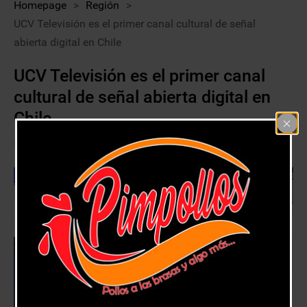
Homepage
>
Región
>
UCV Televisión es el primer canal cultural de señal
abierta digital en Chile
UCV Televisión es el primer canal
cultural de señal abierta digital en
Chile
8 septiembre, 2020
Región