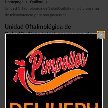
Homepage
>
Quillota
>
Unidad Oftalmológica de SaludQuillota inició programa
de teleasistencia para sus pacientes
Unidad Oftalmológica de
SaludQuillota inició programa de
teleasistencia para sus pacientes
22 julio, 2020
Quillota