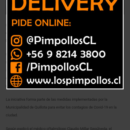
Es otra de las medidas implementadas por el Departamento de Salud
de la Municipalidad de Quillota debido a la pandemia por coronavirus y
la cuarentena que rige en la ciudad.
Un programa de teleasistencia implementó la Unidad de Atención
Primaria Oftalmológica (UAPO) de SaludQuillota, para orientar y
asesorar a los pacientes que, debido a la pandemia de coronavirus y la
cuarentena que rige en la comuna, no pueden asistir a sus atenciones
oftalmológicas.
La iniciativa forma parte de las medidas implementadas por la
Municipalidad de Quillota para evitar los contagios de Covid-19 en la
ciudad.
Según explicó el médico oftalmólogo Claudio Millar Sepúlveda, el