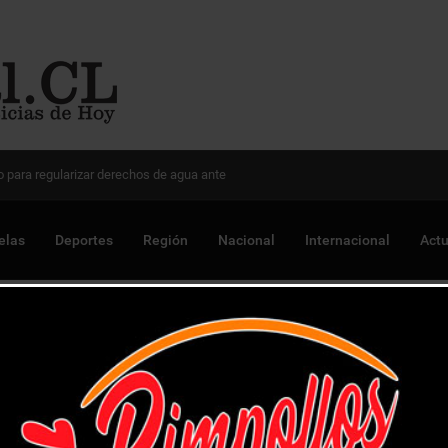
 Chile para optimizar proyectos
elas
Deportes
Región
Nacional
Internacional
Actu
 Iquique en los últimos minutos