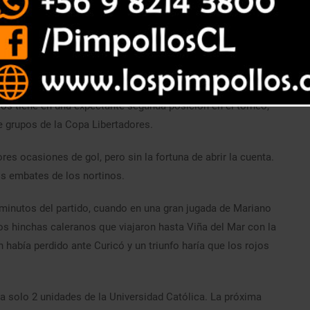
Unión La Calera se afianza en el segundo lugar de la tabla de
los tiene en una expectante segunda posición en el torneo,
e grupos de la Copa Libertadores.
ores ocasiones de gol, pero sin la fortuna de abrir la cuenta.
os embates de los nortinos.
 minutos del partido, cuando en una gran jugada de Mariano
los hinchas caleranos que viajaron hasta Viña del Mar con la
abía perdido ante Curicó y un triunfo haría que los rojos
 solo 2 unidades de la Universidad Católica. La próxima