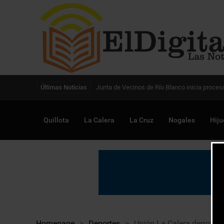
Digitalización de la gestión pública avanza en
Últimas Noticias
Quillota
La Calera
La Cruz
Nogales
Hiju
Homepage
>
Deportes
>
Unión La Calera derrotó a