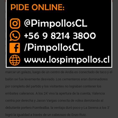
Los cementeros derrotaron a Deportes La Serena por dos goles a uno
en la apertura de la cuarta fecha.
La derrota de la semana pasada fue muy dura ante la U en el Nacional
por tres goles acero. Por ello los caleranos debían levantar cabeza y
enfrentar a un complicado Deportes La Serena, quienes no han sumado
puntos en el presente torneo.
Unión La Calera partio con todo, a los 14′ Sacha Sáez estuvo a punto de
marcar un golazo, luego de un centro de Andía es conectado de taco y el
balón se fue levemente desviado. Los cementeros eran dominadores
por completo del partido y los visitantes no lograban contener los
embates caleranos. A los 24′ vino la apertura de la cuenta, Valencia
centra por derecha y Jason Vargas conecta de volea derrotando al
debutante portero Fuentealba. la ventaja duró poco y La Serena a los 3′
logró la igualdad a través de un cabezazo de Enzo Ruiz.