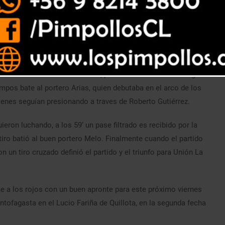
ieron vuelta el partido y en los descuentos derrotaron a
 en su re-debut en Primera A, pero a los 2′ un balde de agua
mpos bate al portero Arias, quien debutaba en el arco de los
ienes seguían presionando a traves de Roberto Gutiérrez.
ieron luchando, a los 59′ un pase filtrado es recibido por la
 tiro batió al buen portero Melo. Finalmente cuando el partido
 un tiro cruzado definió el partido y el triunfo para Unión La
ene a los rojos con un buen apronte para este próximo viernes
ntofagasta en el Lucio Fariña de Quillota, en la segunda fecha