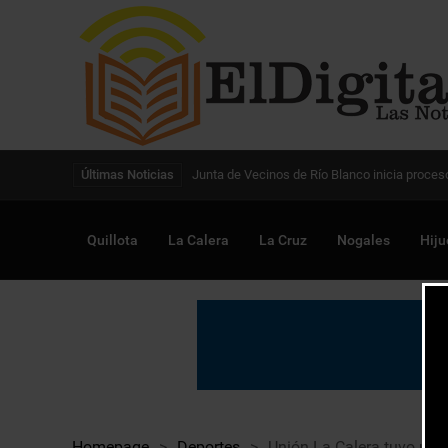
Digitalización de la gestión pública avanza en
Últimas Noticias
Quillota
La Calera
La Cruz
Nogales
Hiju
Homepage
>
Deportes
>
Unión La Calera tuvo un t