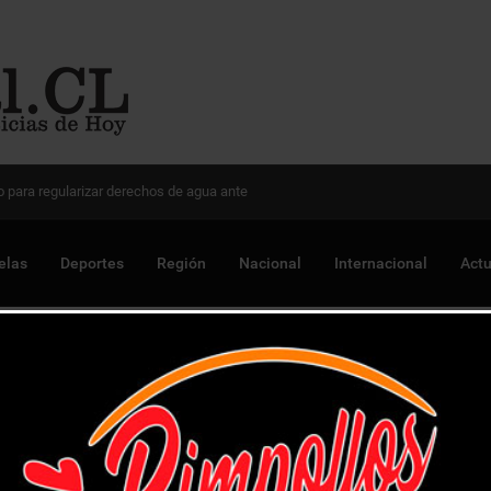
 Chile para optimizar proyectos
elas
Deportes
Región
Nacional
Internacional
Actu
riunfal retorno a Primera División