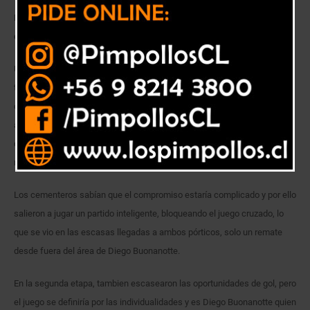
Los universitarios derrotaron por un gol a cero a Unión La Calera, con lo
que siguen con rendimiento del 100%
Unión La Calera venía de derrotar a Iquique en el norte, pero el rival que
tenía por delante venía con los pergaminos de ser el líder del
campeonato y con un rendimiento del 100% jugadas tres fechas,
además los cementeros perdieron a su gran figura, Brian Fernández,
quien se lesionó en el último entrenamiento. En su reemplazo debutó el
recién llegado Mariano Barbieri.
Los cementeros sabían que el compromiso estaría complicado y por ello
salieron a jugar un partido inteligente, bloqueando el juego cruzado, lo
que se vio en las escasas llegadas a ambos pórticos, solo un remate
desde fuera del área de Diego Buonanotte.
En la segunda etapa, tambien escasearon las oportunidades de gol, pero
el juego se definiría por las individualidades y es Diego Buonanotte quien