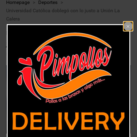
Homepage
>
Deportes
>
Universidad Católica doblegó con lo justo a Unión La
Calera
Universidad Católica doblegó con lo
justo a Unión La Calera
24 febrero, 2018
Deportes