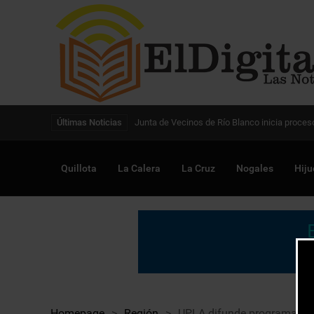
Digitalización de la gestión pública avanza en
Últimas Noticias
Quillota
La Calera
La Cruz
Nogales
Hiju
Homepage
>
Región
>
UPLA difunde programa de 