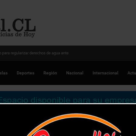
 Chile para optimizar proyectos
elas
Deportes
Región
Nacional
Internacional
Actu
admisión especial para deportistas destacados