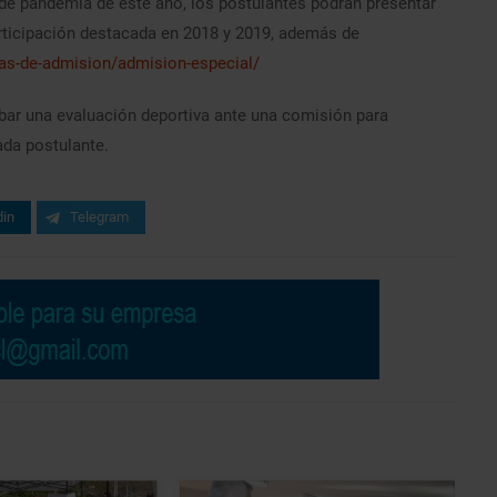
n de pandemia de este año, los postulantes podrán presentar
rticipación destacada en 2018 y 2019, además de
as-de-admision/admision-especial/
obar una evaluación deportiva ante una comisión para
da postulante.
din
Telegram