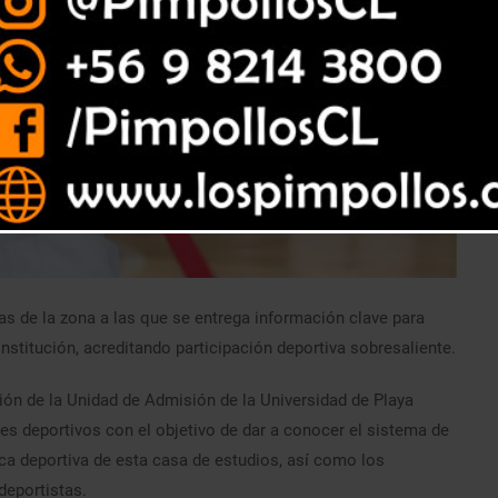
as de la zona a las que se entrega información clave para
nstitución, acreditando participación deportiva sobresaliente.
ión de la Unidad de Admisión de la Universidad de Playa
es deportivos con el objetivo de dar a conocer el sistema de
ica deportiva de esta casa de estudios, así como los
deportistas.