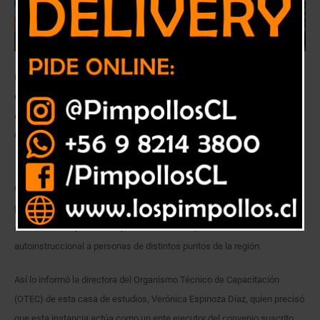
Formación autoinstruccional lo ejecuta el Organismo Técnico de
Capacitación de la universidad, en el marco de un convenio suscrito
entre la universidad y dicho servicio en la Región Valparaíso.
Colaborarán profesionales de la Facultad de Educación.
Con el objetivo de brindar herramientas y competencias laborales a
personas en proceso de integración social, la Universidad de Playa
Ancha inició la primera etapa del curso de capacitación
autoinstruccional a personas de distintos puntos de la región.
Así lo informó la directora del Organismo Técnico de Capacitación
(OTEC) de esta casa de estudios, Verónica Espinoza Díaz, quien precisó
que esta instancia actúa como un ente ejecutor del convenio suscrito