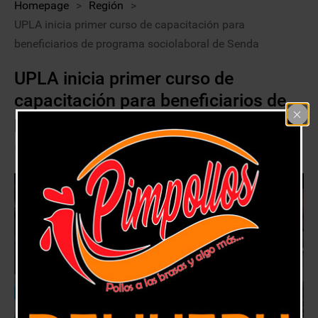
Homepage
>
Región
>
UPLA inicia primer curso de capacitación para
beneficiarios de programa sociolaboral de Senda
UPLA inicia primer curso de
capacitación para beneficiarios de
programa sociolaboral de Senda
17 agosto, 2020
Región