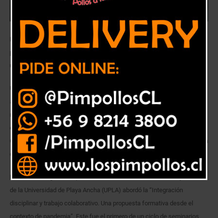
Facultad de Ciencias Naturales y Exactas organizó ciclo de seminarios
para promover el acercamiento de las comunidades escolares y
universitarias al mundo científico.
Un llamado a comprender la realidad desde una visión integral del
aprendizaje que promueva el trabajo colaborativo de disciplinas para
resolver problemas cotidianos y enriquecer la formación inicial docente
en ciencias realizaron las académicas de la Universidad Austral de
Chile, Marcela Silva y Catalina Iturbe, en el seminario “Acercándonos a la
ciencia en contextos de confinamiento por pandemia”.
La actividad organizada por la Facultad de Ciencias Naturales y Exactas
de la Universidad de Playa Ancha (UPLA) abordó la “Integración
disciplinar y trabajo colaborativo. Una propuesta formativa desde el
contexto de pandemia”. Este fue el primero de un ciclo de seminarios