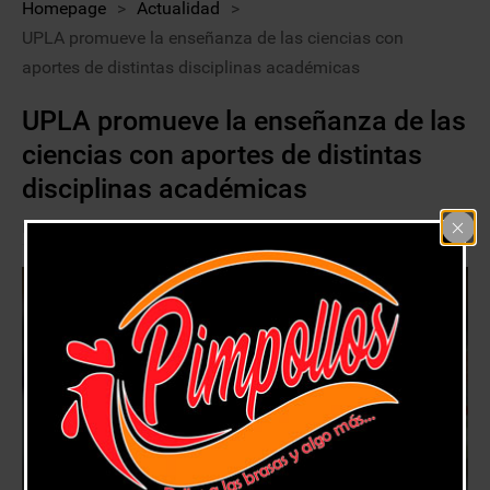
Homepage
>
Actualidad
>
UPLA promueve la enseñanza de las ciencias con
aportes de distintas disciplinas académicas
UPLA promueve la enseñanza de las
ciencias con aportes de distintas
disciplinas académicas
5 agosto, 2020
Actualidad