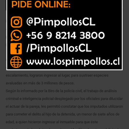
Detectives pertenecientes a la Brigada Investigadora de Robos San
Antonio de la Policía de Investigaciones de Chile, detuvieron a una
pareja compuesta por un hombre de 35 años de edad y una mujer de 29,
por el delito de Receptación.
La detención se produjo luego que la PDI recibiera una denuncia que
daba cuenta de un robo perpetrado al interior de un inmueble de la
comuna, desde el que los antisociales, mediante el método de
escalamiento, lograron ingresar al lugar, para sustraer especies
avaluadas en más de 3 millones de pesos.
Según lo informado por la Biro de la policía civil, el trabajo de análisis
criminal e inteligencia policial desplegado por los oficiales para dilucidar
el actuar de la pareja, les permitió constatar que los imputados utilizaron
para cometer el delito al hijo de la detenida, un menor de siete años de
edad, a quien hicieron ingresar al inmueble para que éste