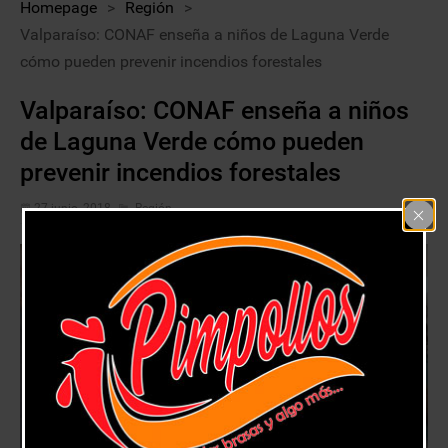
Homepage
>
Región
>
Valparaíso: CONAF enseña a niños de Laguna Verde
cómo pueden prevenir incendios forestales
Valparaíso: CONAF enseña a niños
de Laguna Verde cómo pueden
prevenir incendios forestales
27 junio, 2018
Región