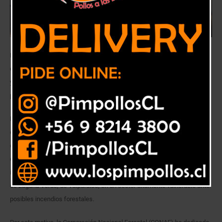
La institución capacitó a 26 estudiantes de la escuela local respecto al
daño que provocan los siniestros al aire, el agua, el suelo y los árboles,
y los principales peligros con los que conviven diariamente como
pobladores del sector.
La desmedida y desorganizada expansión urbana, las viviendas insertas
en zonas boscosas, la acumulación de basura en las quebradas, las
constantes fogatas que se realizan en lugares restringidos y
el desordenado acopio de combustible vegetal que dejan las talas
ilegales de árboles, entre otros factores, han convertido a la localidad
de Laguna Verde, de Valparaíso, en un sector altamente vulnerable ante
posibles incendios forestales.