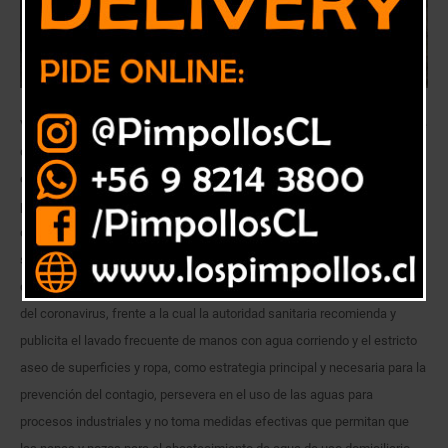
Vecinos de la comuna de Nogales ingresaron, el día de hoy, ante la Corte
de Apelaciones de Valparaíso, recurso de protección [Rol: 12305-2020]
en contra de minera Anglo American Sur S.A. – Operación El Soldado,
por experimentarse grave y arbitrariamente dañados en su integridad y
dignidad como seres humanos, perturbada y amenazada su
subsistencia vital y su salud, cuando dicha empresa, en conocimiento
de que el país entró en estado de catástrofe sanitaria por la pandemia
del coronavirus, frente a la cual la autoridad sanitaria recomienda y
publicita el lavado frecuente de manos con agua corriendo y el estricto
aseo de superficies y ropa, como estrategia principal y necesaria para la
prevención del contagio, persevera en el uso de las aguas para
procesos industriales y no toma medidas efectivas que permitan que