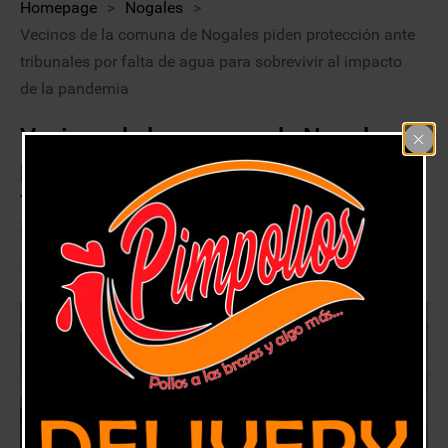
Homepage
>
Nogales
>
Vecinos de la comuna de Nogales piden protección ante
tribunales por falta de agua para sobrevivir al impacto
de la pandemia
Vecinos de la comuna de Nogales
piden protección ante tribunales por
falta de agua para sobrevivir al
impacto de la pandemia
17 abril, 2020
Nogales