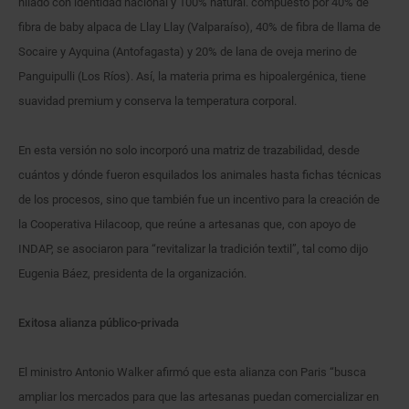
hilado con identidad nacional y 100% natural. compuesto por 40% de
fibra de baby alpaca de Llay Llay (Valparaíso), 40% de fibra de llama de
Socaire y Ayquina (Antofagasta) y 20% de lana de oveja merino de
Panguipulli (Los Ríos). Así, la materia prima es hipoalergénica, tiene
suavidad premium y conserva la temperatura corporal.
En esta versión no solo incorporó una matriz de trazabilidad, desde
cuántos y dónde fueron esquilados los animales hasta fichas técnicas
de los procesos, sino que también fue un incentivo para la creación de
la Cooperativa Hilacoop, que reúne a artesanas que, con apoyo de
INDAP, se asociaron para “revitalizar la tradición textil”, tal como dijo
Eugenia Báez, presidenta de la organización.
Exitosa alianza público-privada
El ministro Antonio Walker afirmó que esta alianza con Paris “busca
ampliar los mercados para que las artesanas puedan comercializar en