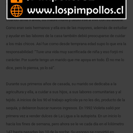
su hogar: vende dulces en la carretera y teje.
Cuando tenía 9 años, su madre murió y debió irse a vivir con su abuela.
Como eran seis hermanos y ella era de las mayores, además de estudiar
y ayudar en las labores de la casa también debió preocuparse de cuidar
a los más chicos. Así fue como desde temprana edad supo lo que era la
responsabilidad: “Tuve una vida muy sacrificada de niña y eso forjó mi
carácter. Por suerte tengo un marido que me apoya en todo. Él no me lo
dice, pero lo piensa, yo lo sé”.
Durante sus primeros años de casada, su marido se dedicaba a la
agricultura y ella, a cuidar a sus hijos, a sus labores comunitarias y al
tejido. A inicios de los 90 el trabajo agrícola ya no les dio, producto de la
sequía, y debieron buscar nuevos ingresos. En 1992 Violeta salió por
primera vez a vender dulces de La Ligua a la autopista. En un inicio lo
hacía los fines de semana, pero ahora se le ve cada día en el kilómetro
147 hasta pasadas las 10 de la noche. Su esposo se convirtió en