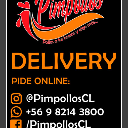
Mujeres de La Ligua, portadoras de la memoria del tejido en la Región
de Valparaíso, son las principales protagonistas de esta nueva
campaña.
Colección de prendas infantiles se confeccionó con un hilado único,
mezcla de llama, alpaca y oveja merino.
Violeta Mariluz Osses Vera (59) se define como “una mujer de
esfuerzo”. Casada hace 44 años y con dos hijos, vive en el sector rural
Quebradilla de la comuna de La Ligua junto a su esposo, José Vilches -
con quien en 2007 lograron terminar la enseñanza media-, y dos nietas
de 15 y 19 años. Es presidenta de la junta de vecinos y tesorera del
comité de aguas. Además, realiza dos trabajos para llevar el sustento a