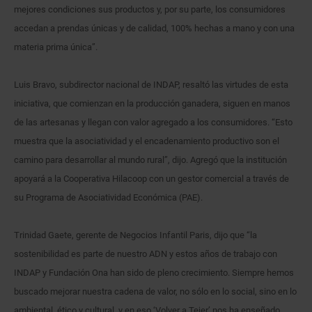
mejores condiciones sus productos y, por su parte, los consumidores
accedan a prendas únicas y de calidad, 100% hechas a mano y con una
materia prima única”.
Luis Bravo, subdirector nacional de INDAP, resaltó las virtudes de esta
iniciativa, que comienzan en la producción ganadera, siguen en manos
de las artesanas y llegan con valor agregado a los consumidores. “Esto
muestra que la asociatividad y el encadenamiento productivo son el
camino para desarrollar al mundo rural”, dijo. Agregó que la institución
apoyará a la Cooperativa Hilacoop con un gestor comercial a través de
su Programa de Asociatividad Económica (PAE).
Trinidad Gaete, gerente de Negocios Infantil Paris, dijo que “la
sostenibilidad es parte de nuestro ADN y estos años de trabajo con
INDAP y Fundación Ona han sido de pleno crecimiento. Siempre hemos
buscado mejorar nuestra cadena de valor, no sólo en lo social, sino en lo
ambiental, ético y cultural, y en eso ‘Volver a Tejer’ nos ha enseñado