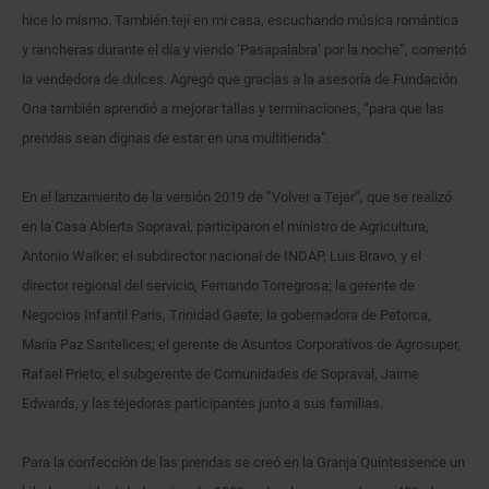
hice lo mismo. También tejí en mi casa, escuchando música romántica
y rancheras durante el día y viendo ‘Pasapalabra’ por la noche”, comentó
la vendedora de dulces. Agregó que gracias a la asesoría de Fundación
Ona también aprendió a mejorar tallas y terminaciones, “para que las
prendas sean dignas de estar en una multitienda”.
En el lanzamiento de la versión 2019 de “Volver a Tejer”, que se realizó
en la Casa Abierta Sopraval, participaron el ministro de Agricultura,
Antonio Walker; el subdirector nacional de INDAP, Luis Bravo, y el
director regional del servicio, Fernando Torregrosa; la gerente de
Negocios Infantil Paris, Trinidad Gaete; la gobernadora de Petorca,
María Paz Santelices; el gerente de Asuntos Corporativos de Agrosuper,
Rafael Prieto; el subgerente de Comunidades de Sopraval, Jaime
Edwards, y las tejedoras participantes junto a sus familias.
Para la confección de las prendas se creó en la Granja Quintessence un