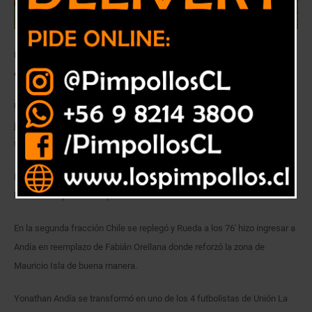
El «Jugador del Pueblo» o simplemente el «Cachorro» tuvo su debut en
clasificatoria ante Perú.
Unión La Calera se transformó en el equipo chileno que más aportó con
jugadores en esta doble fecha clasificatoria, por un lado en delantera
fue nominado Andrés Vilches y al lateral Yonathan Andía.
La Roja iba ganando con dos goles de Arturo Vidal anotados en los 20′ y
los 35′ de la primera etapa.
En la segunda fracción Chile se replegó y Rueda a los 76′ hizo ingresar a
Andía en reemplazo de Fabián Orellana donde reforzó la zona de
Mauricio Isla de buena manera.
Yonathan Andía se transformó en uno de los 4 futbolistas de Unión La