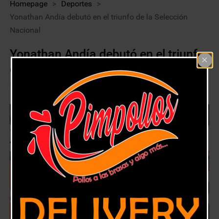
Homepage
>
Deportes
>
Yonathan Andía debutó en el triunfo de la Selección
Nacional
Yonathan Andía debutó en el triunfo
de la Selección Nacional
13 noviembre, 2020
Deportes