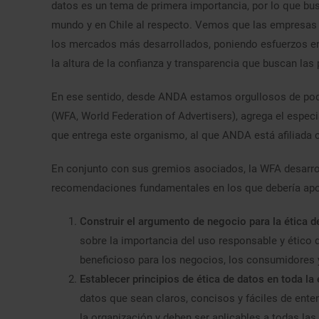
datos es un tema de primera importancia, por lo que bu
mundo y en Chile al respecto. Vemos que las empresas
los mercados más desarrollados, poniendo esfuerzos en i
la altura de la confianza y transparencia que buscan las
En ese sentido, desde ANDA estamos orgullosos de pod
(WFA, World Federation of Advertisers), agrega el especi
que entrega este organismo, al que ANDA está afiliada
En conjunto con sus gremios asociados, la WFA desarrol
recomendaciones fundamentales en los que debería apoy
Construir el argumento de negocio para la ética d
sobre la importancia del uso responsable y ético 
beneficioso para los negocios, los consumidores y
Establecer principios de ética de datos en toda l
datos que sean claros, concisos y fáciles de ente
la organización y deben ser aplicables a todas las