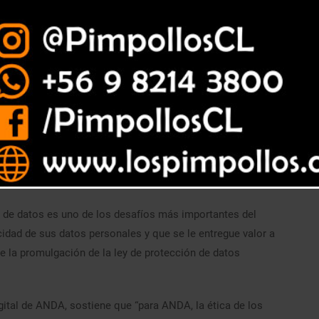
recomendaciones basadas en el Manual de Ética de Datos de
ociados.
ón de datos es uno de los desafíos más importantes del
idad de sus datos personales y que se le entregue valor a
e la promulgación de la ley de protección de datos
gital de ANDA, sostiene que “para ANDA, la ética de los