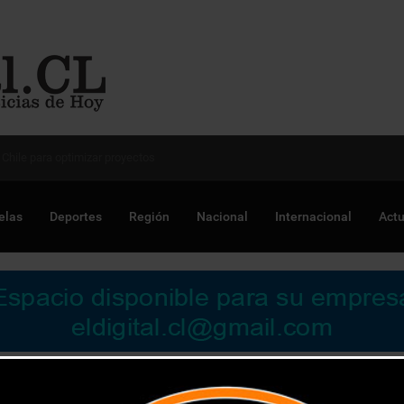
 Chile para optimizar proyectos
elas
Deportes
Región
Nacional
Internacional
Actu
 avanzar en la gestión ética de datos