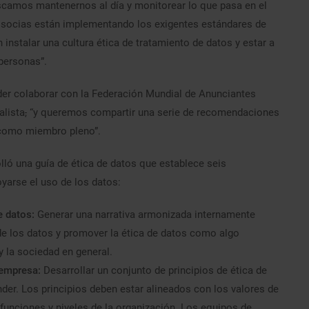
scamos mantenernos al día y monitorear lo que pasa en el
 socias están implementando los exigentes estándares de
nstalar una cultura ética de tratamiento de datos y estar a
 personas”.
er colaborar con la Federación Mundial de Anunciantes
alista
,
“y queremos compartir una serie de recomendaciones
 como miembro pleno”.
ló una guía de ética de datos que establece seis
arse el uso de los datos:
e datos:
Generar una narrativa armonizada internamente
de los datos y promover la ética de datos como algo
 la sociedad en general.
a empresa:
Desarrollar un conjunto de principios de ética de
nder. Los principios deben estar alineados con los valores de
 funciones y niveles de la organización. Los equipos de