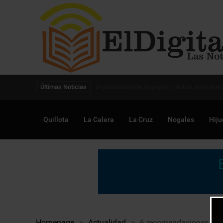
Digitalización de la gestión pública avanza en
Últimas Noticias
Quillota
La Calera
La Cruz
Nogales
Hiju
Homepage
>
Actualidad
>
6 recomendaciones para