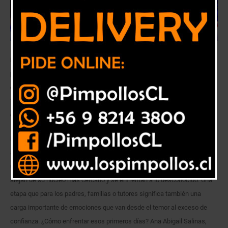
Expectativas muy altas y la comparación con familiares o amigos son
parte de los problemas que pueden aumentar la presión y el estrés en
esa etapa de la vida, asegura Ana Abigail Salinas, jefa de carrera
Técnico en Educación Parvularia 1° y 2° Básico de Santo Tomás Viña
del Mar.
El ingreso de los niños y niñas a la Educación Parvularia es todo un
acontecimiento para cualquier familia. Para muchos, esta etapa marca
un gran quiebre en la rutina diaria pues por primera vez los menores se
alejan de su núcleo más cercano y se enfrentan a lo desconocido. Una
etapa que para los padres, familias o tutores significa también una
carga importante de emociones que van desde el temor al exceso de
confianza. ¿Cómo enfrentar esos primeros días? Ana Abigail Salinas,