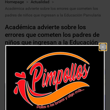
Homepage
>
Actualidad
>
Académica advierte sobre los errores que cometen los
padres de niños que ingresan a la Educación Parvularia
Académica advierte sobre los
errores que cometen los padres de
niños que ingresan a la Educación
Parvularia
25 febrero, 2020
Actualidad