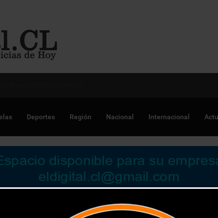
 Chile para optimizar proyectos
elas
Deportes
Región
Nacional
Internacional
Actu
de Valparaíso ponen al servicio de los niños su experiencia en