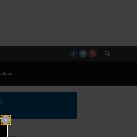
alidad
 educación