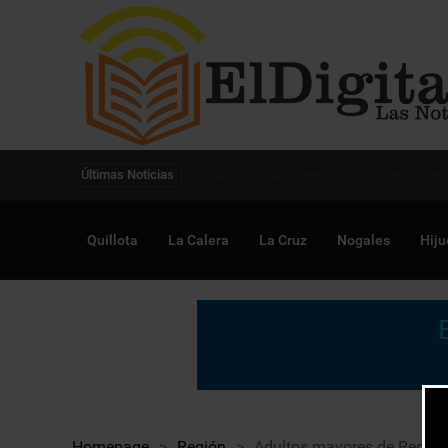
Digitalización de la gestión pública avanza en
Últimas Noticias
Quillota
La Calera
La Cruz
Nogales
Hiju
Homepage
>
Región
>
Adultos mayores de Región 