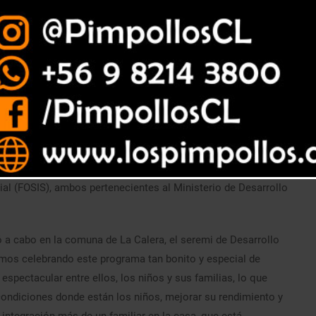
do por SENAMA y FOSIS, permite el apoyo a niños y niñas que
ar sus notas y comportamiento escolar.
lases, los adultos mayores que forman parte de la iniciativa
rollada por el Servicio Nacional del Adulto Mayor (SENAMA)
ial (FOSIS), ambos pertenecientes al Ministerio de Desarrollo
vó a cabo en la comuna de La Calera, el seremi de Desarrollo
amos celebrando este programa tan bonito y especial de
spectacular entre ellos, los niños y sus familias, lo que
condiciones donde están los niños, mejorar su rendimiento y