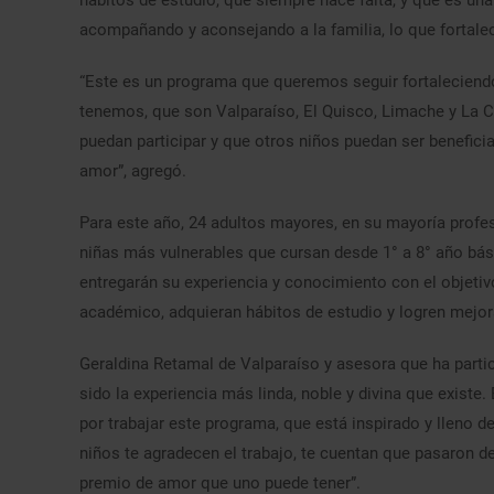
hábitos de estudio, que siempre hace falta, y que es una
acompañando y aconsejando a la familia, lo que fortalec
“Este es un programa que queremos seguir fortaleciendo
tenemos, que son Valparaíso, El Quisco, Limache y La 
puedan participar y que otros niños puedan ser benefic
amor”, agregó.
Para este año, 24 adultos mayores, en su mayoría profeso
niñas más vulnerables que cursan desde 1° a 8° año bá
entregarán su experiencia y conocimiento con el objetiv
académico, adquieran hábitos de estudio y logren mejo
Geraldina Retamal de Valparaíso y asesora que ha part
sido la experiencia más linda, noble y divina que exist
por trabajar este programa, que está inspirado y lleno 
niños te agradecen el trabajo, te cuentan que pasaron de
premio de amor que uno puede tener”.