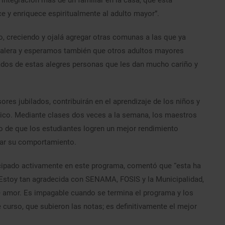
 integración más de un familiar en la casa, que está
e y enriquece espiritualmente al adulto mayor”.
, creciendo y ojalá agregar otras comunas a las que ya
Calera y esperamos también que otros adultos mayores
iados de estas alegres personas que les dan mucho cariño y
res jubilados, contribuirán en el aprendizaje de los niños y
sico. Mediante clases dos veces a la semana, los maestros
o de que los estudiantes logren un mejor rendimiento
rar su comportamiento.
icipado activamente en este programa, comentó que “esta ha
e. Estoy tan agradecida con SENAMA, FOSIS y la Municipalidad,
de amor. Es impagable cuando se termina el programa y los
 curso, que subieron las notas; es definitivamente el mejor