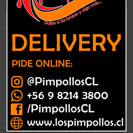
El gremio llamó a la autoridad a preocuparse de la salud de la población
y a las empresas a asumir la responsabilidad ética y el deber moral de
preocuparse del entorno.
Desde hace varios meses el Departamento de Derechos Humanos y
Medio Ambiente del Colegio Médico Valparaíso viene estudiando el
tema de la contaminación en la región. Uno de los hallazgos más
preocupantes se refiere al material particulado fino y ultrafino, que
estaría afectando no solamente a la llamada “zona saturada” de
Concón-Quintero-Puchuncaví, sino a toda la región, dado que por efecto
de los vientos las partículas son arrastradas hacia otros sectores.
Así lo dio a conocer la presidenta de este Departamento del Colegio
Médico Valparaíso, Dra. Juanita Fernández, quien apuntó a la necesidad
de realizar estudios independientes, así como planes de emergencia y