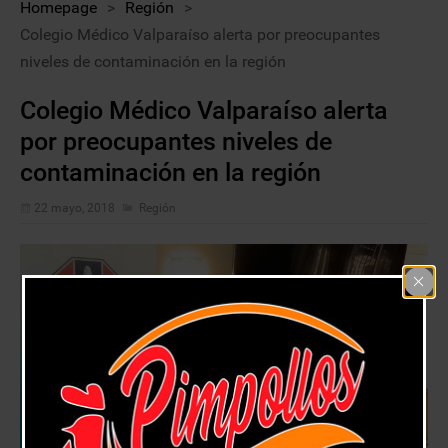
Homepage
>
Región
>
Colegio Médico Valparaíso alerta por preocupantes
niveles de contaminación en la región
Colegio Médico Valparaíso alerta
por preocupantes niveles de
contaminación en la región
22 mayo, 2018
Región