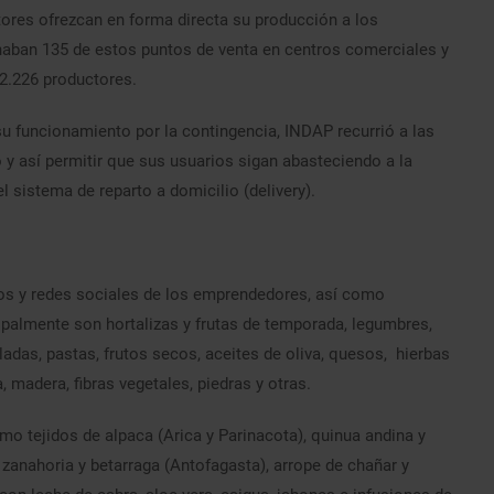
ores ofrezcan en forma directa su producción a los
onaban 135 de estos puntos de venta en centros comerciales y
 2.226 productores.
su funcionamiento por la contingencia, INDAP recurrió a las
 y así permitir que sus usuarios sigan abasteciendo a la
l sistema de reparto a domicilio (delivery).
s y redes sociales de los emprendedores, así como
ipalmente son hortalizas y frutas de temporada, legumbres,
adas, pastas, frutos secos, aceites de oliva, quesos, hierbas
, madera, fibras vegetales, piedras y otras.
mo tejidos de alpaca (Arica y Parinacota), quinua andina y
anahoria y betarraga (Antofagasta), arrope de chañar y