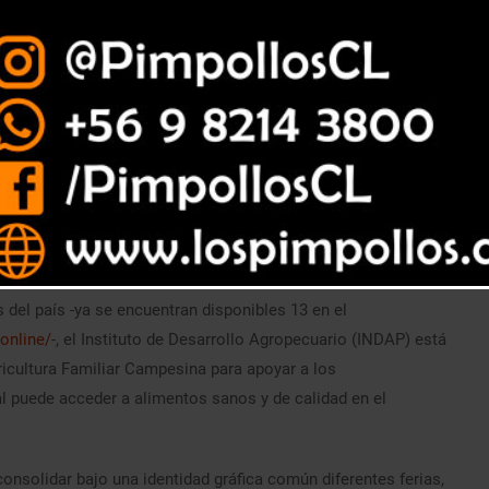
el país -ya se encuentran disponibles 13 en el
online/
-, el Instituto de Desarrollo Agropecuario (INDAP) está
icultura Familiar Campesina para apoyar a los
 puede acceder a alimentos sanos y de calidad en el
solidar bajo una identidad gráfica común diferentes ferias,