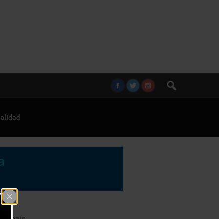
alidad
 el país