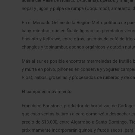
aceite del Valle de Huasco (Atacama), quesos y manjar c
nopal y jugos y pulpa de rumpa (Coquimbo), amaranto, du
En el Mercado Online de la Región Metropolitana se pue
baby, mientras que en Ñuble figuran los premiados vinos de
Encanto y Keltrewe, entre otras, además de café de trigo
changles y topinambur, abonos orgánicos y carbón natur
Más al sur es posible encontrar mermeladas de frutilla
y murta en polvo, piñones en conserva y yogures campes
Ríos), nabos, grosellas y procesados de ruibarbo y de ca
El campo en movimiento
Francisco Barisione, productor de hortalizas de Cartage
que esas ventas bajaron a cero comenzó a despachar can
precio de $13.000, entre Algarrobo a Santo Domingo. Tie
próximamente incorporarán quinoa y frutos secos, para u