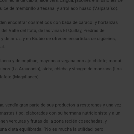
on leche de cabra, aloe vera, caigua, jabones e infusiones de
lce de membrillo artesanal y arrollado huaso (Valparaíso).
den encontrar cosméticos con baba de caracol y hortalizas
l Valle del Itata, de las viñas El Quillay, Piedras del
 y de arroz, y en Biobío se ofrecen encurtidos de digüeñes,
al.
 blanca y de copihue, mayonesa vegana con ajo chilote, maqui
inos (La Araucanía), sidra, chicha y vinagre de manzana (Los
lafate (Magallanes).
na, vendía gran parte de sus productos a restoranes y una vez
astas tipo, elaboradas con su hermana nutricionista y a un
nen verduras y frutas de la zona recién cosechadas, y
na dieta equilibrada. “No es mucha la utilidad, pero