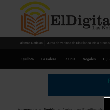
Digitalización de la gestión pública avanza en
Últimas Noticias
Quillota
La Calera
La Cruz
Nogales
Hiju
Homepage
>
Región
>
Agricultura Familiar ofrec