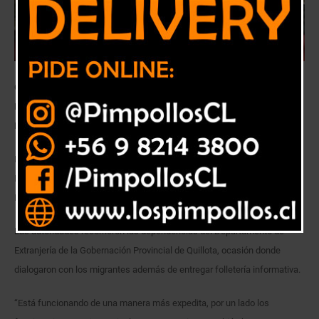
Gobernador Provincial Iván Cisternas y Seremi de Gobierno Leslie
Briones, visitaron departamento de Extranjería de la Gobernación
Provincial
El Gobernador Provincial Iván Cisternas, junto a la Seremi de Gobierno
Leslie Briones comprobaron en terreno los avances del proceso de
Regularización Migratoria en la provincia de Quillota.
Las autoridades recorrieron las dependencias del Departamento de
Extranjería de la Gobernación Provincial de Quillota, ocasión donde
dialogaron con los migrantes además de entregar folletería informativa.
“Está funcionando de una manera más expedita, por un lado los