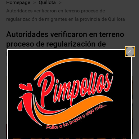
Homepage
>
Quillota
>
Autoridades verificaron en terreno proceso de
regularización de migrantes en la provincia de Quillota
Autoridades verificaron en terreno
proceso de regularización de
migrantes en la provincia de Quillota
28 abril, 2018
Quillota