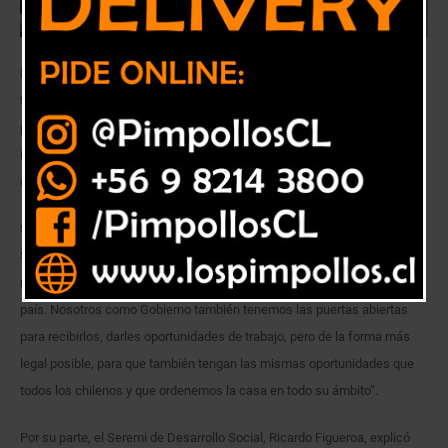
En el Salón de Honor de la Gobernación de Petorca se llevó a cabo el
tercer Desayuno Público realizado por INJUV Valparaíso durante el
presente año, esta vez con la temática de “Jóvenes y Migración”,
instancia en la que una treintena de alumnos del CFT-UV de La Ligua
conversaron sobre el aporte de los migrantes en nuestro país.
Sobre la actividad, la Gobernadora Provincial de Petorca, María Paz
Santelices, señaló que “interactuamos con muchos jóvenes que están
muy dispuestos a integrar a todos los extranjeros que vienen hoy día al
país. Nosotros como Gobierno también tenemos las puertas abiertas
para recibirlos, darles oportunidades de trabajo, pero de la forma más
legal posible, para que también tengan las mismas oportunidades que
todos los chilenos y que ordenemos la casa en todo su ámbito”.
Por su parte, el Seremi de Desarrollo Social, Ricardo Figueroa, explicó