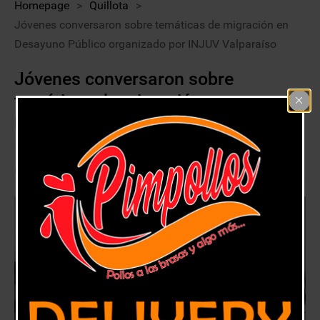
Homepage
>
Quillota
>
Jóvenes conversaron sobre temáticas de migración en
Desayuno Público organizado por INJUV Valparaíso
Jóvenes conversaron sobre
temáticas de migración en
Desayuno Público organizado por
INJUV Valparaíso
22 abril, 2018
Quillota