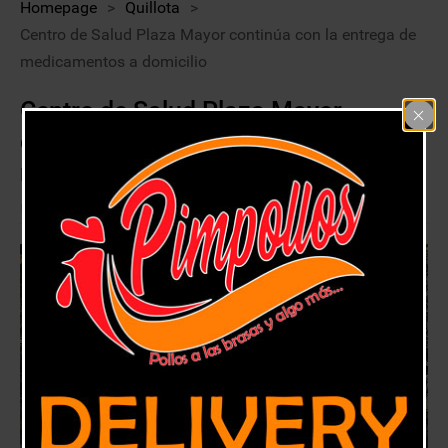
Homepage
>
Quillota
>
Centro de Salud Plaza Mayor continúa con la entrega de
medicamentos a domicilio
Centro de Salud Plaza Mayor
continúa con la entrega de
medicamentos a domicilio
14 agosto, 2020
Quillota