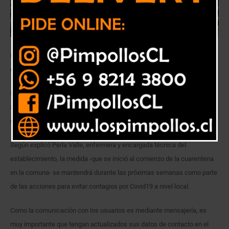
Iniciativa es parte de las medidas impulsadas por SaludQuillota para
evitar contagios de Covid19 en la comuna
Durante agosto, el Centro de Salud Plaza Mayor, dependiente de
SaludQuillota, continuará entregando medicamentos a los adultos
mayores en sus domicilios.
Según explicó Perla Valle, enfermera y encargada técnica del
establecimiento, la medida -que se inició al comienzo de la cuarentena
en la comuna- se mantendrá durante las próximas semanas como parte
de las acciones para evitar contagios por Covid19 a nivel local.
Como la comunicación con los usuarios es mediante mensajería, es
muy importante que tengan actualizados sus datos de contacto en el