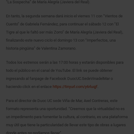
“La Sospecha” de María Alegría (Javiera del Real).
En tanto, la segunda semana dará inicio el viernes 11 con “Vientos de
Cuento” de Gabriela Fernández, para continuar el sábado 12 con “El
Tigre al que le faltó ser más Zorro” de María Alegría (Javiera del Real),
finalizando este nuevo ciclo el domingo 13 con “Imperfectos, una
historia pingüina” de Valentina Zamorano.
Todos los estrenos serán a las 17:00 horas y estarán disponibles para
todo el público en el canal de YouTube. El link se puede obtener
ingresando al fanpage de Facebook DuocUC.SedeVinadelMar o
haciendo click en el enlace
https://tinyurl.com/y6rluqjf
.
Para el director de Duoc UC sede Viña de Mar, Axel Contreras, este
formato representa una oportunidad. “Creemos que la virtualidad no es
un impedimento para fomentar la cultura, al contrario, es una plataforma
muy útil que tiene la particularidad de llevar este tipo de obras a lugares
donde antes no podíamos llegar”.