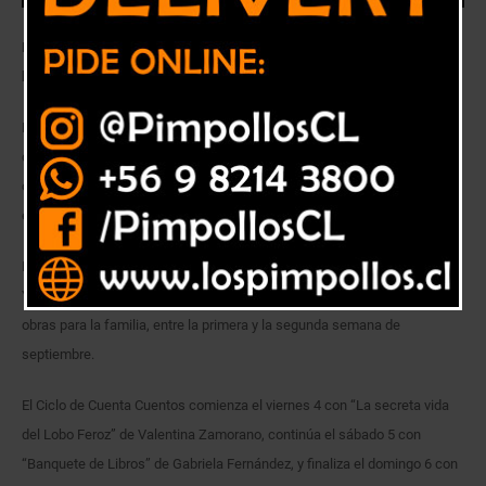
Entre el 4 y 12 de septiembre se transmitirán seis obras para la familia,
buscando mantener el vínculo cultural con la comunidad.
Este mes de septiembre estará cargado al teatro en Duoc UC sede Viña
del Mar, ya que se llevará a cabo el Ciclo Teatral de Cuenta Cuentos,
organizado por la carrera de Actuación, y que llevará a cada hogar una
entretención cultural en tiempos de cuarentena.
El formato en esta ocasión será virtual, a través del canal oficial de
YouTube de Duoc UC sede Viña del Mar, donde se presentarán seis
obras para la familia, entre la primera y la segunda semana de
septiembre.
El Ciclo de Cuenta Cuentos comienza el viernes 4 con “La secreta vida
del Lobo Feroz” de Valentina Zamorano, continúa el sábado 5 con
“Banquete de Libros” de Gabriela Fernández, y finaliza el domingo 6 con