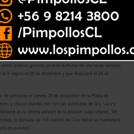
 películas que cientos de personas podrán disfrutar en
orrerá la nueva versión de Cine Móvil de Caja Los Andes,
como público general, podrán disfrutar de una tarde familiar,
la V región el 28 de diciembre y que finalizará el 25 de
lo de películas el jueves 28 de diciembre en la Plaza de
ndes y chicos puedan reír con las aventuras de Gru, Lucy y
inions en la última versión de la popular saga infantil, “Mi
ciembre, la pantalla de 7×5 metros de Cine Móvil se trasladará
jefe en pañales”.