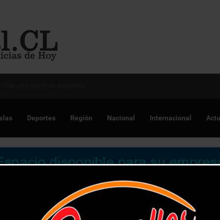
 Chile para optimizar proyectos
elas
Deportes
Región
Nacional
Internacional
Actu
ndes comienza su gira 2018 en tres comunas de la V región