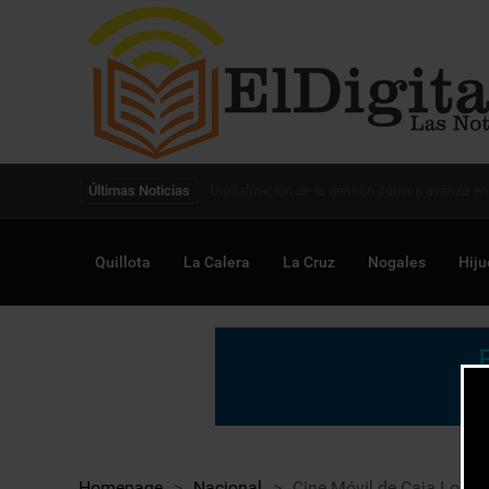
Digitalización de la gestión pública avanza en
Últimas Noticias
Quillota
La Calera
La Cruz
Nogales
Hiju
Homepage
>
Nacional
>
Cine Móvil de Caja Los A