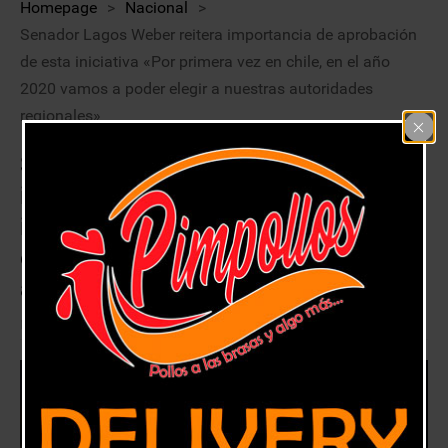
Homepage
>
Nacional
>
Senador Lagos Weber reitera importancia de aprobación
de esta iniciativa «Por primera vez en chile, en el año
2020 vamos a poder elegir a nuestras autoridades
regionales»
Senador Lagos Weber reitera
importancia de aprobación de esta
iniciativa «Por primera vez en chile,
en el año 2020 vamos a poder elegir
a nuestras autoridades regionales»
23 diciembre, 2017
Nacional