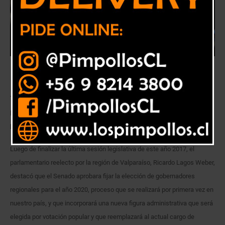
Tras aprobarse el proyecto en la última sesión legislativa del año, el
parlamentario espera que la Cámara ratifique la decisión del Senado
para que el proyecto se convierta en ley.
Luego de finalizar la última sesión legislativa de este año 2017, el
parlamentario reelecto por la región de Valparaíso, Ricardo Lagos Weber,
destacó que el Senado aprobara fijar la elección de gobernadores
regionales para el año 2020, proceso que se realizará por primera vez en
nuestro país, y que incorporará una nueva figura administrativa que será
elegida por votación popular y que reemplazará al actual cargo de